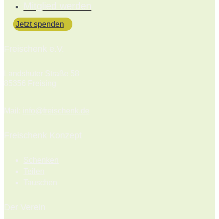
Mitglied werden
Jetzt spenden
Freischenk e.V.
Landshuter Straße 58
85356 Freising
Mail:
info@freischenk.de
Freischenk Konzept
Schenken
Teilen
Tauschen
Der Verein