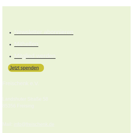
Newsletter abonnieren
Mithelfen
Mitglied werden
Jetzt spenden
Freischenk e.V.
Landshuter Straße 58
85356 Freising
Mail:
info@freischenk.de