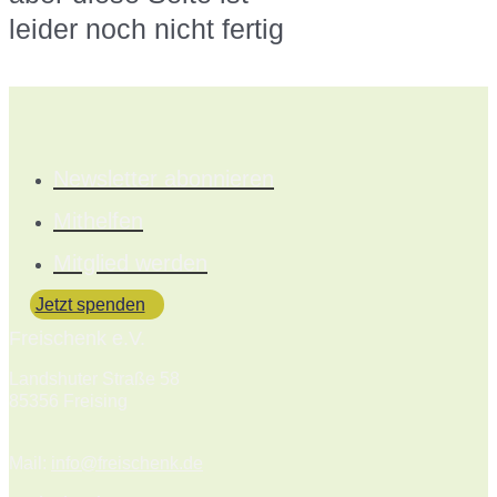
leider noch nicht fertig
Newsletter abonnieren
Mithelfen
Mitglied werden
Jetzt spenden
Freischenk e.V.
Landshuter Straße 58
85356 Freising
Mail:
info@freischenk.de