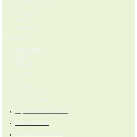
Freischenk Konzept
Schenken
Teilen
Tauschen
Der Verein
Wer wir sind
Team
Termine
Downloads
Das Buch
Anmeldeformular
Vereinssatzung
Impressum/Kontakt
Datenschutz
Annahmerichtlinie