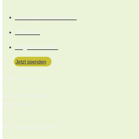
Newsletter abonnieren
Mithelfen
Mitglied werden
Jetzt spenden
Freischenk e.V.
Landshuter Straße 58
85356 Freising
Mail:
info@freischenk.de