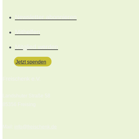
Newsletter abonnieren
Mithelfen
Mitglied werden
Jetzt spenden
Freischenk e.V.
Landshuter Straße 58
85356 Freising
Mail:
info@freischenk.de