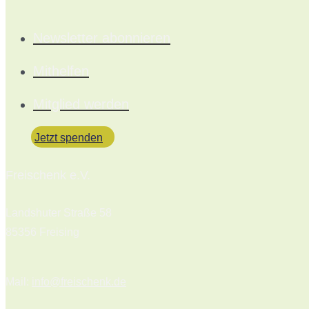
Newsletter abonnieren
Mithelfen
Mitglied werden
Jetzt spenden
Freischenk e.V.
Landshuter Straße 58
85356 Freising
Mail:
info@freischenk.de